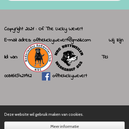
Copyright 2021 : Of The Lucky Wevert
E-mail adres:
oftheluckywevert@gmail.com
Wij zijn
lid van:
Tel:
0031615427912
oftheluckywevert
Deze website wil gebruik maken van cookies.
Meer informatie