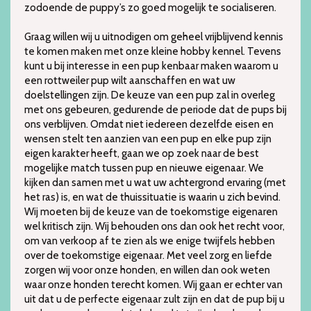
zodoende de puppy’s zo goed mogelijk te socialiseren.
Graag willen wij u uitnodigen om geheel vrijblijvend kennis
te komen maken met onze kleine hobby kennel. Tevens
kunt u bij interesse in een pup kenbaar maken waarom u
een rottweiler pup wilt aanschaffen en wat uw
doelstellingen zijn. De keuze van een pup zal in overleg
met ons gebeuren, gedurende de periode dat de pups bij
ons verblijven. Omdat niet iedereen dezelfde eisen en
wensen stelt ten aanzien van een pup en elke pup zijn
eigen karakter heeft, gaan we op zoek naar de best
mogelijke match tussen pup en nieuwe eigenaar. We
kijken dan samen met u wat uw achtergrond ervaring (met
het ras) is, en wat de thuissituatie is waarin u zich bevind.
Wij moeten bij de keuze van de toekomstige eigenaren
wel kritisch zijn. Wij behouden ons dan ook het recht voor,
om van verkoop af te zien als we enige twijfels hebben
over de toekomstige eigenaar. Met veel zorg en liefde
zorgen wij voor onze honden, en willen dan ook weten
waar onze honden terecht komen. Wij gaan er echter van
uit dat u de perfecte eigenaar zult zijn en dat de pup bij u