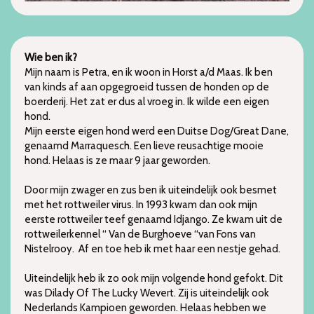
Wie ben ik?
Mijn naam is Petra, en ik woon in Horst a/d Maas. Ik ben
van kinds af aan opgegroeid tussen de honden op de
boerderij. Het zat er dus al vroeg in. Ik wilde een eigen
hond.
Mijn eerste eigen hond werd een Duitse Dog/Great Dane,
genaamd Marraquesch. Een lieve reusachtige mooie
hond. Helaas is ze maar 9 jaar geworden.
Door mijn zwager en zus ben ik uiteindelijk ook besmet
met het rottweiler virus. In 1993 kwam dan ook mijn
eerste rottweiler teef genaamd Idjango. Ze kwam uit de
rottweilerkennel “ Van de Burghoeve “van Fons van
Nistelrooy. Af en toe heb ik met haar een nestje gehad.
Uiteindelijk heb ik zo ook mijn volgende hond gefokt. Dit
was Dilady Of The Lucky Wevert. Zij is uiteindelijk ook
Nederlands Kampioen geworden. Helaas hebben we