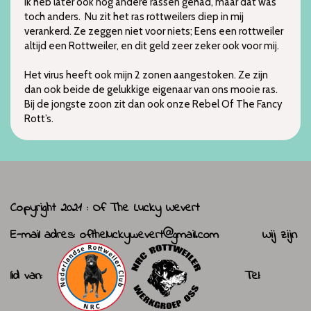
Ik heb later ook nog andere rassen gehad, maar dat was
toch anders. Nu zit het ras rottweilers diep in mij
verankerd. Ze zeggen niet voor niets; Eens een rottweiler
altijd een Rottweiler, en dit geld zeer zeker ook voor mij.
Het virus heeft ook mijn 2 zonen aangestoken. Ze zijn
dan ook beide de gelukkige eigenaar van ons mooie ras.
Bij de jongste zoon zit dan ook onze Rebel Of The Fancy
Rott’s.
Copyright 2021 : Of The Lucky Wevert
E-mail adres:
oftheluckywevert@gmail.com
Wij zijn
lid van:
Tel: